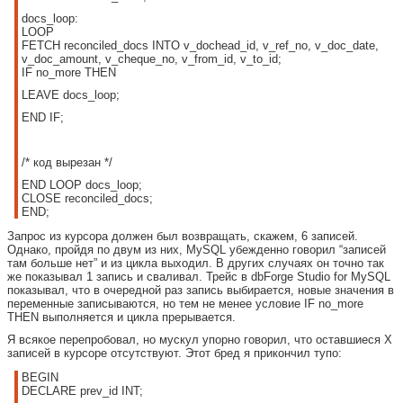
docs_loop:
LOOP
FETCH reconciled_docs INTO v_dochead_id, v_ref_no, v_doc_date,
v_doc_amount, v_cheque_no, v_from_id, v_to_id;
IF no_more THEN
LEAVE docs_loop;
END IF;
/* код вырезан */
END LOOP docs_loop;
CLOSE reconciled_docs;
END;
Запрос из курсора должен был возвращать, скажем, 6 записей.
Однако, пройдя по двум из них, MySQL убежденно говорил “записей
там больше нет” и из цикла выходил. В других случаях он точно так
же показывал 1 запись и сваливал. Трейс в dbForge Studio for MySQL
показывал, что в очередной раз запись выбирается, новые значения в
переменные записываются, но тем не менее условие IF no_more
THEN выполняется и цикла прерывается.
Я всякое перепробовал, но мускул упорно говорил, что оставшиеся Х
записей в курсоре отсутствуют. Этот бред я прикончил тупо:
BEGIN
DECLARE prev_id INT;