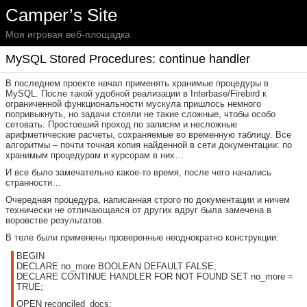
Camper’s Site
Моя игровая веб-площадка
MySQL Stored Procedures: continue handler
В последнем проекте начал применять хранимые процедуры в
MySQL. После такой удобной реализации в Interbase/Firebird к
ограниченной функциональности мускула пришлось немного
попривыкнуть, но задачи стояли не такие сложные, чтобы особо
сетовать. Простоеший проход по записям и несложные
арифметические расчеты, сохраняемые во временную таблицу. Все
алгоритмы – почти точная копия найденной в сети документации: по
хранимым процедурам и курсорам в них…
И все было замечательно какое-то время, после чего начались
странности…
Очередная процедура, написанная строго по документации и ничем
технически не отличающаяся от других вдруг была замечена в
воровстве результатов.
В теле были применены проверенные неоднократно конструкции:
BEGIN
DECLARE no_more BOOLEAN DEFAULT FALSE;
DECLARE CONTINUE HANDLER FOR NOT FOUND SET no_more =
TRUE;
OPEN reconciled_docs;