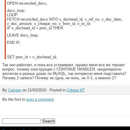
OPEN reconciled_docs;
docs_loop:
LOOP
FETCH reconciled_docs INTO v_dochead_id, v_ref_no, v_doc_date,
v_doc_amount, v_cheque_no, v_from_id, v_to_id;
IF v_dochead_id = prev_id THEN
LEAVE docs_loop;
END IF;
SET prev_id = v_dochead_id;
Так оно работает, и пока все устраивает, однако меня все же терзает
вопрос: почему конструкция с CONTINUE HANDLER, неоднократно
воспетая в разных доках по MySQL, так интересно меня подставила?
Почему 2 записи? Почему не одна, не ноль, не Х-1, а именно 2?
By
Camper
on 21/03/2010 · Posted in
Сфера ИТ
Be the first to
post a comment
.